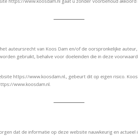
site https://www.koosdam.nl gaat u zonder voorbehoud akkoor
der het auteursrecht van Koos Dam en/of de oorspronkelijke auteu
worden gebruikt, behalve voor doeleinden die in deze voorwaarde
ebsite https://www.koosdam.nl., gebeurt dit op eigen risico. Koo
https://www.koosdam.nl.
rgen dat de informatie op deze website nauwkeurig en actueel i