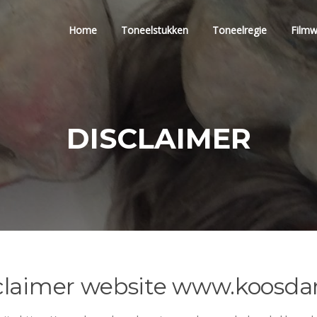
Home
Toneelstukken
Toneelregie
Filmw
DISCLAIMER
claimer website www.koosda